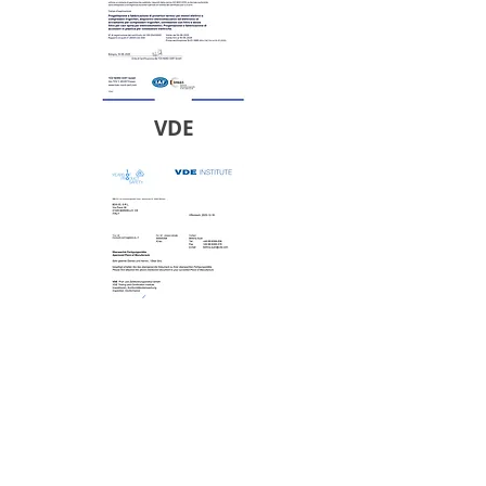
VDE
B.D.G. EL. Srl
Electrical and Electronic Components