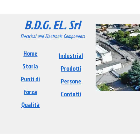
B.D.G. EL. Srl
Electrical and Electronic Components
Home
Industri
al
Storia
Prodotti
Punti di
Persone
forza
Contatti
Qualità
2019 credits
Univa Servizi Srl