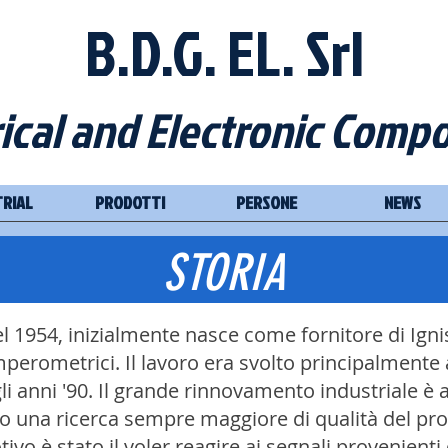
B.D.G. EL. Srl
rical and Electronic Comp
TRIAL
PRODOTTI
PERSONE
NEWS
STORIA
el 1954, inizialmente nasce come fornitore di Ignis
perometrici. Il lavoro era svolto principalmente 
gli anni '90. Il grande rinnovamento industriale è
ato una ricerca sempre maggiore di qualità del prod
vo è stato il voler reagire ai segnali provenienti