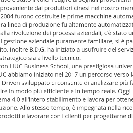
o proveniente dai produttori cinesi nel nostro me
el 2004 furono costruite le prime macchine autom
tera linea di produzione fu altamente automatizzat
 alla rivoluzione dei processi aziendali, c'è stat
di gestione aziendale puramente familiare, si è pa
o. Inoltre B.D.G. ha iniziato a usufruire del serviz
strategico sia a livello tecnico.
e con LIUC Business School, una prestigiosa univ
IUC abbiamo iniziato nel 2017 un percorso verso la
 Driven sviluppato ci consente di analizzare più f
ire in modo più efficiente e in tempo reale. Oggi
ema 4.0 all'intero stabilimento e lavora per otte
ione. Allo stesso tempo, è impegnata nella ricer
 prodotti e lavorare con i clienti per progettarne di