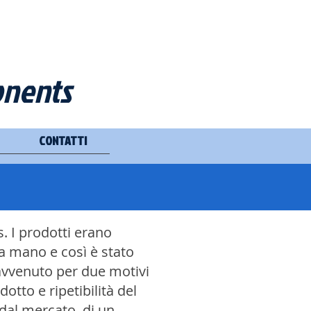
onents
CONTATTI
. I prodotti erano
a mano e così è stato
 avvenuto per due motivi
otto e ripetibilità del
 dal mercato, di un