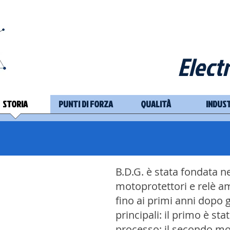
Elect
STORIA
PUNTI DI FORZA
QUALITÀ
INDUS
B.D.G. è stata fondata n
motoprotettori e relè am
fino ai primi anni dopo 
principali: il primo è st
processo; il secondo moti