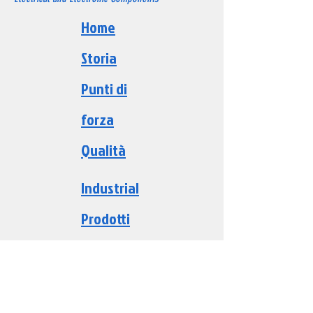
Home
Storia
Punti di
forza
Qualità
Industri
al
Prodotti
Persone
Contatti