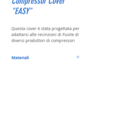
Compressor Cover
"EASY"
Questa cover è stata progettata per
adattarsi alle recinzioni di Fusite di
diversi produttori di compressori
Materiali
Polimero PPO; UL94 V0; Senza alogen
In alternativa
:
PPh Polymer; UL94 V0
GWI = 960 °C/825°C; CTI = 600 V