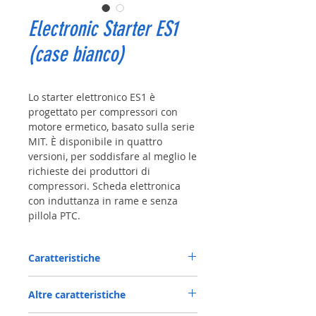
Electronic Starter ES1
(case bianco)
Lo starter elettronico ES1 è
progettato per compressori con
motore ermetico, basato sulla serie
MIT. È disponibile in quattro
versioni, per soddisfare al meglio le
richieste dei produttori di
compressori. Scheda elettronica
con induttanza in rame e senza
pillola PTC.
Caratteristiche
Tensione nominale: AC 230 V
Altre caratteristiche
Tensione di funzionamento (Max): 240 V (±
10%), 50 Hz