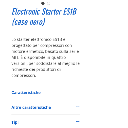
Electronic Starter ES1B
(case nero)
Lo starter elettronico ES1B è
progettato per compressori con
motore ermetico, basato sulla serie
MIT. È disponibile in quattro
versioni, per soddisfare al meglio le
richieste dei produttori di
compressori.
Caratteristiche
Tensione nominale: AC 250 V
Altre caratteristiche
Tensione in funzione (Max): 240 V (± 10%),
50 Hz
Terminali pin e tab: 4.8 x 0.8 mm
Condensatore di marcia del compressore
Tipi
Contatti PTC: Acciaio inossidabile AISI 301
(Max): 5 μF